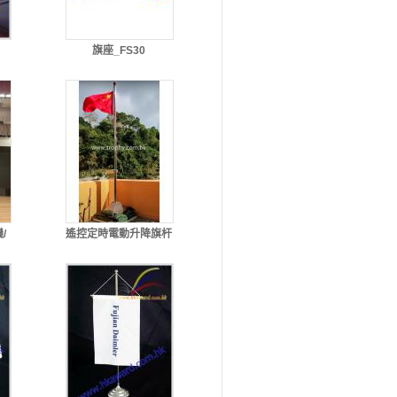
旗座_FS30
/
遙控定時電動升降旗杆
、
(3.8米)_FS34
3