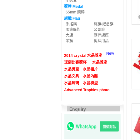
小獎盃
獎牌 Medal
65mm 獎牌
旗幟 Flag
手搖旗
錦旗/紀念旗
國旗區旗
公司旗
大旗
旗桿旗座
串旗
剪綵用品
New
2014 crystal 水晶獎座
球類比賽獎杯
水晶獎座
水晶獎盃
水晶相片
水晶文具
水晶內雕
水晶琉璃
水晶模型
Advanced Trophies photo
Enquiry