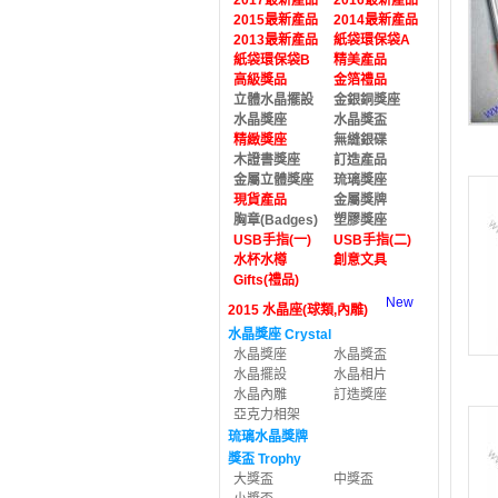
2017最新產品
2016最新產品
2015最新產品
2014最新產品
2013最新產品
紙袋環保袋A
紙袋環保袋B
精美產品
高級獎品
金箔禮品
立體水晶擺設
金銀銅獎座
水晶獎座
水晶獎盃
精緻獎座
無縫銀碟
木證書獎座
訂造產品
金屬立體獎座
琉璃獎座
現貨產品
金屬獎牌
胸章(Badges)
塑膠獎座
USB手指(一)
USB手指(二)
水杯水樽
創意文具
Gifts(禮品)
New
2015 水晶座(球類,內雕)
水晶獎座 Crystal
水晶獎座
水晶獎盃
水晶擺設
水晶相片
水晶內雕
訂造獎座
亞克力相架
琉璃水晶獎牌
獎盃 Trophy
大獎盃
中獎盃