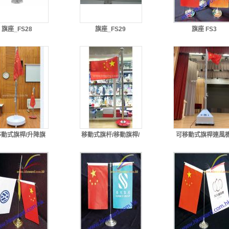
旗座_FS28
旗座_FS29
旗座 FS3
動式旗桿/升降旗
移動式旗杆/移動旗桿/
可移動式旗桿連風機
旗杆 (3米、4米、5
升降旗座(2米、2.5
移動旗杆 (3米、4米
、6米、7米、8
米)_FS32
5米、5.5米)_FS3
米)_FS31