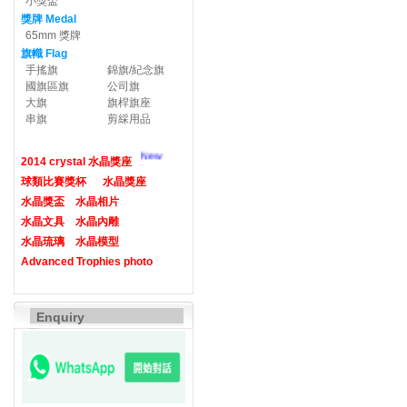
小獎盃
獎牌 Medal
65mm 獎牌
旗幟 Flag
手搖旗
錦旗/紀念旗
國旗區旗
公司旗
大旗
旗桿旗座
串旗
剪綵用品
New
2014 crystal 水晶獎座
球類比賽獎杯
水晶獎座
水晶獎盃
水晶相片
水晶文具
水晶內雕
水晶琉璃
水晶模型
Advanced Trophies photo
Enquiry