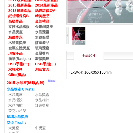
2017最新產品
2016最新產品
2015最新產品
2014最新產品
2013最新產品
紙袋環保袋A
紙袋環保袋B
精美產品
高級獎品
金箔禮品
立體水晶擺設
金銀銅獎座
水晶獎座
水晶獎盃
精緻獎座
無縫銀碟
木證書獎座
訂造產品
金屬立體獎座
琉璃獎座
現貨產品
金屬獎牌
產品尺寸
胸章(Badges)
塑膠獎座
USB手指(一)
USB手指(二)
水杯水樽
創意文具
(LxWxH) 100X35X150mm
Gifts(禮品)
New
2015 水晶座(球類,內雕)
水晶獎座 Crystal
水晶獎座
水晶獎盃
水晶擺設
水晶相片
水晶內雕
訂造獎座
亞克力相架
琉璃水晶獎牌
獎盃 Trophy
大獎盃
中獎盃