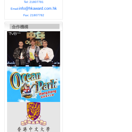
Tel: 21807781
info@hkaward.com.hk
Email:
Fax: 21807782
合作機構