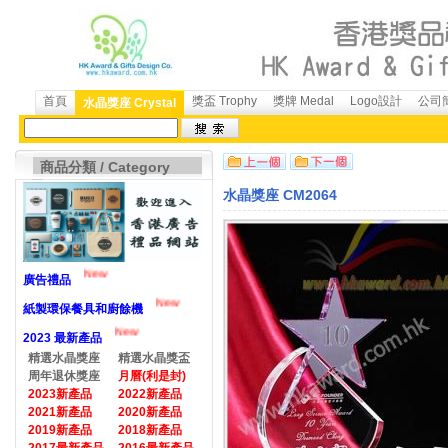
首頁
獎盃 Trophy
獎牌 Medal
Logo設計
公司簡
水晶獎座 Crystal
商品分類 / Category
水晶獎座 CM2064
New
廣告禮品
New
紙製環保餐具和廚餘機
New
2023 最新產品
精選水晶獎座
精選水晶獎盃
周年退休獎座
月曆(利是封)
2023新產品
2022新產品
2021新產品
2020新產品
2019新產品
2018新產品