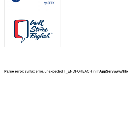
8
0
8
0
Parse error
: syntax error, unexpected T_ENDFOREACH in
I:\AppServ\www\hkc