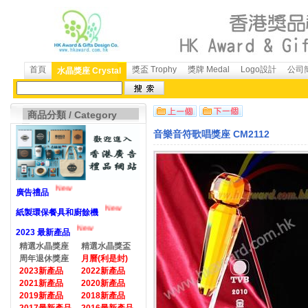
首頁
獎盃 Trophy
獎牌 Medal
Logo設計
公司簡
水晶獎座 Crystal
商品分類 / Category
音樂音符歌唱獎座 CM2112
New
廣告禮品
New
紙製環保餐具和廚餘機
New
2023 最新產品
精選水晶獎座
精選水晶獎盃
周年退休獎座
月曆(利是封)
2023新產品
2022新產品
2021新產品
2020新產品
2019新產品
2018新產品