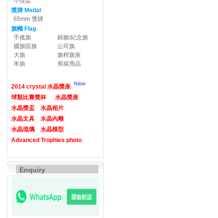
小獎盃
獎牌 Medal
65mm 獎牌
旗幟 Flag
手搖旗
錦旗/紀念旗
國旗區旗
公司旗
大旗
旗桿旗座
串旗
剪綵用品
New
2014 crystal 水晶獎座
球類比賽獎杯
水晶獎座
水晶獎盃
水晶相片
水晶文具
水晶內雕
水晶琉璃
水晶模型
Advanced Trophies photo
Enquiry