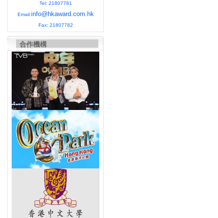
Tel: 21807781
info@hkaward.com.hk
Email:
Fax: 21807782
合作機構