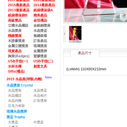
2017最新產品
2016最新產品
2015最新產品
2014最新產品
2013最新產品
紙袋環保袋A
紙袋環保袋B
精美產品
高級獎品
金箔禮品
立體水晶擺設
金銀銅獎座
水晶獎座
水晶獎盃
精緻獎座
無縫銀碟
木證書獎座
訂造產品
金屬立體獎座
琉璃獎座
現貨產品
金屬獎牌
產品尺寸
胸章(Badges)
塑膠獎座
USB手指(一)
USB手指(二)
水杯水樽
創意文具
(LxWxH) 110X60X210mm
Gifts(禮品)
New
2015 水晶座(球類,內雕)
水晶獎座 Crystal
水晶獎座
水晶獎盃
水晶擺設
水晶相片
水晶內雕
訂造獎座
亞克力相架
琉璃水晶獎牌
獎盃 Trophy
大獎盃
中獎盃