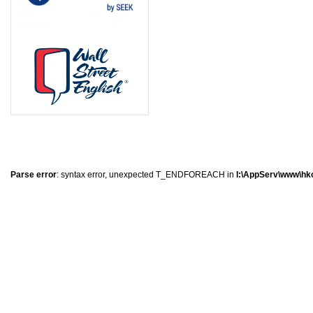
8
1
6
0
Parse error
: syntax error, unexpected T_ENDFOREACH in
I:\AppServ\www\hkc