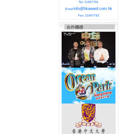
Tel: 21807781
info@hkaward.com.hk
Email:
Fax: 21807782
合作機構