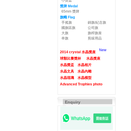
小獎盃
獎牌 Medal
65mm 獎牌
旗幟 Flag
手搖旗
錦旗/紀念旗
國旗區旗
公司旗
大旗
旗桿旗座
串旗
剪綵用品
New
2014 crystal 水晶獎座
球類比賽獎杯
水晶獎座
水晶獎盃
水晶相片
水晶文具
水晶內雕
水晶琉璃
水晶模型
Advanced Trophies photo
Enquiry