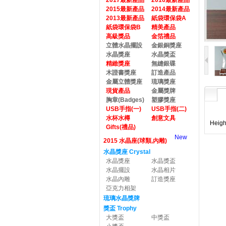
2017最新產品
2016最新產品
2015最新產品
2014最新產品
2013最新產品
紙袋環保袋A
紙袋環保袋B
精美產品
高級獎品
金箔禮品
立體水晶擺設
金銀銅獎座
水晶獎座
水晶獎盃
精緻獎座
無縫銀碟
木證書獎座
訂造產品
金屬立體獎座
琉璃獎座
現貨產品
金屬獎牌
胸章(Badges)
塑膠獎座
USB手指(一)
USB手指(二)
水杯水樽
創意文具
Heigh
Gifts(禮品)
New
2015 水晶座(球類,內雕)
水晶獎座 Crystal
水晶獎座
水晶獎盃
水晶擺設
水晶相片
水晶內雕
訂造獎座
亞克力相架
琉璃水晶獎牌
獎盃 Trophy
大獎盃
中獎盃