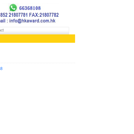
ct
48