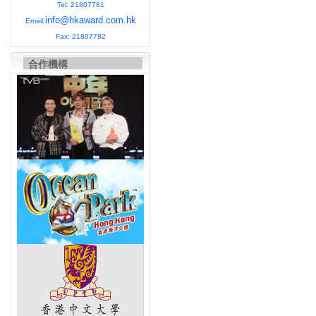
Tel: 21807781
info@hkaward.com.hk
Email:
Fax: 21807782
合作機構