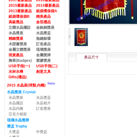
2017最新產品
2016最新產品
2015最新產品
2014最新產品
2013最新產品
紙袋環保袋A
紙袋環保袋B
精美產品
高級獎品
金箔禮品
立體水晶擺設
金銀銅獎座
水晶獎座
水晶獎盃
精緻獎座
無縫銀碟
木證書獎座
訂造產品
金屬立體獎座
琉璃獎座
現貨產品
金屬獎牌
產品尺寸
胸章(Badges)
塑膠獎座
USB手指(一)
USB手指(二)
水杯水樽
創意文具
Gifts(禮品)
New
2015 水晶座(球類,內雕)
水晶獎座 Crystal
水晶獎座
水晶獎盃
水晶擺設
水晶相片
水晶內雕
訂造獎座
亞克力相架
琉璃水晶獎牌
獎盃 Trophy
大獎盃
中獎盃