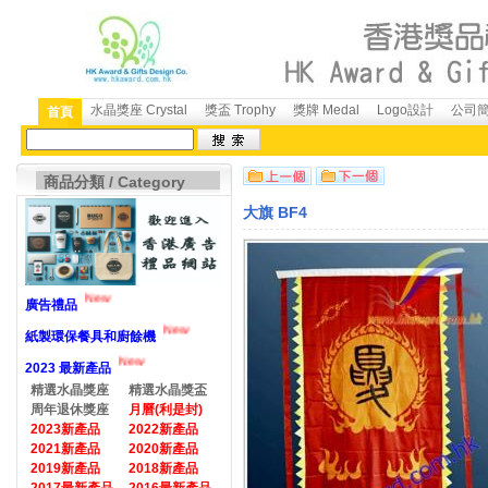
水晶獎座 Crystal
獎盃 Trophy
獎牌 Medal
Logo設計
公司簡介
首頁
商品分類 / Category
大旗 BF4
New
廣告禮品
New
紙製環保餐具和廚餘機
New
2023 最新產品
精選水晶獎座
精選水晶獎盃
周年退休獎座
月曆(利是封)
2023新產品
2022新產品
2021新產品
2020新產品
2019新產品
2018新產品