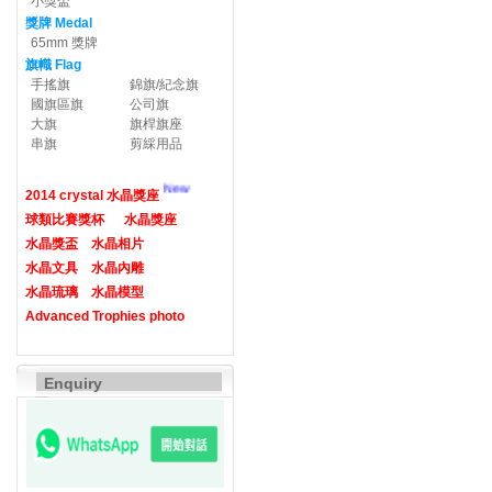
小獎盃
獎牌 Medal
65mm 獎牌
旗幟 Flag
手搖旗
錦旗/紀念旗
國旗區旗
公司旗
大旗
旗桿旗座
串旗
剪綵用品
New
2014 crystal 水晶獎座
球類比賽獎杯
水晶獎座
水晶獎盃
水晶相片
水晶文具
水晶內雕
水晶琉璃
水晶模型
Advanced Trophies photo
Enquiry