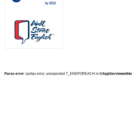
8
1
1
0
Parse error
: syntax error, unexpected T_ENDFOREACH in
I:\AppServ\www\hkc