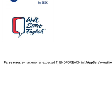
0
�
�
�
Parse error
: syntax error, unexpected T_ENDFOREACH in
I:\AppServ\www\hkc