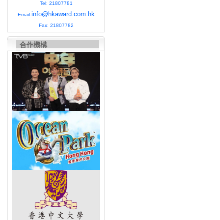
Tel: 21807781
info@hkaward.com.hk
Email:
Fax: 21807782
合作機構