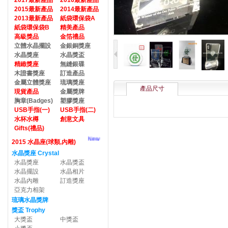
2017最新產品
2016最新產品
2015最新產品
2014最新產品
2013最新產品
紙袋環保袋A
紙袋環保袋B
精美產品
高級獎品
金箔禮品
立體水晶擺設
金銀銅獎座
水晶獎座
水晶獎盃
精緻獎座
無縫銀碟
木證書獎座
訂造產品
金屬立體獎座
琉璃獎座
產品尺寸
現貨產品
金屬獎牌
胸章(Badges)
塑膠獎座
USB手指(一)
USB手指(二)
水杯水樽
創意文具
Gifts(禮品)
New
2015 水晶座(球類,內雕)
水晶獎座 Crystal
水晶獎座
水晶獎盃
水晶擺設
水晶相片
水晶內雕
訂造獎座
亞克力相架
琉璃水晶獎牌
獎盃 Trophy
大獎盃
中獎盃