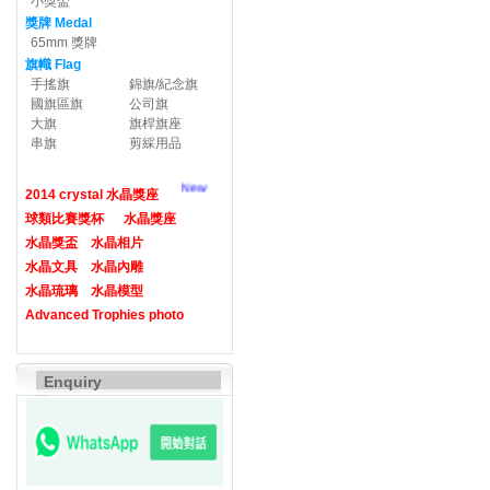
小獎盃
獎牌 Medal
65mm 獎牌
旗幟 Flag
手搖旗
錦旗/紀念旗
國旗區旗
公司旗
大旗
旗桿旗座
串旗
剪綵用品
New
2014 crystal 水晶獎座
球類比賽獎杯
水晶獎座
水晶獎盃
水晶相片
水晶文具
水晶內雕
水晶琉璃
水晶模型
Advanced Trophies photo
Enquiry