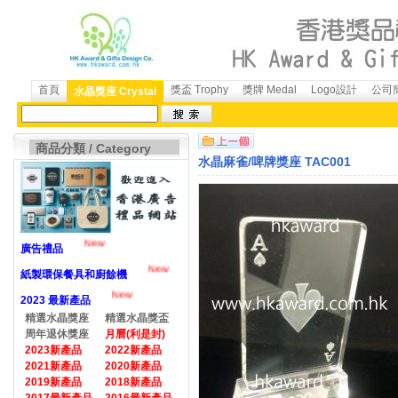
首頁
獎盃 Trophy
獎牌 Medal
Logo設計
公司簡
水晶獎座 Crystal
商品分類 / Category
水晶麻雀/啤牌獎座 TAC001
New
廣告禮品
New
紙製環保餐具和廚餘機
New
2023 最新產品
精選水晶獎座
精選水晶獎盃
周年退休獎座
月曆(利是封)
2023新產品
2022新產品
2021新產品
2020新產品
2019新產品
2018新產品