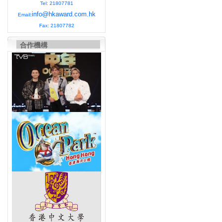
Tel: 21807781
info@hkaward.com.hk
Email:
Fax: 21807782
合作機構