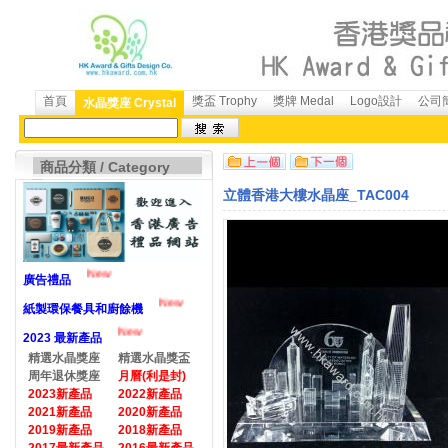
首頁
獎盃 Trophy
獎牌 Medal
Logo設計
公司簡
水晶獎座 Crystal
商品分類 / Category
立體香港大樓水晶座_TAC004
New
廣告禮品
New
紙製環保餐具和廚餘機
New
2023 最新產品
精選水晶獎座
精選水晶獎盃
周年退休獎座
月曆(利是封)
2023新產品
2022新產品
2021新產品
2020新產品
2019新產品
2018新產品