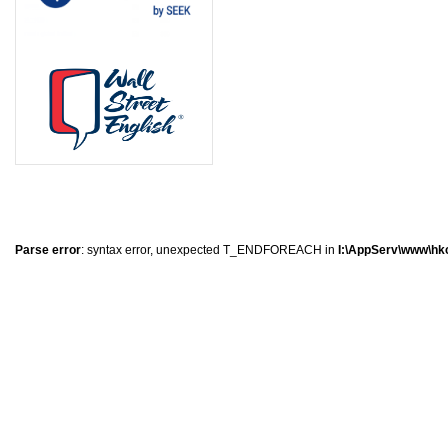
0
�
�
�
Parse error
: syntax error, unexpected T_ENDFOREACH in
I:\AppServ\www\hkc