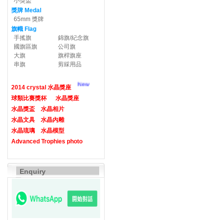
小獎盃
獎牌 Medal
65mm 獎牌
旗幟 Flag
手搖旗
錦旗/紀念旗
國旗區旗
公司旗
大旗
旗桿旗座
串旗
剪綵用品
New
2014 crystal 水晶獎座
球類比賽獎杯
水晶獎座
水晶獎盃
水晶相片
水晶文具
水晶內雕
水晶琉璃
水晶模型
Advanced Trophies photo
Enquiry