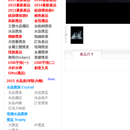
2017最新產品
2016最新產品
2015最新產品
2014最新產品
2013最新產品
紙袋環保袋A
紙袋環保袋B
精美產品
高級獎品
金箔禮品
立體水晶擺設
金銀銅獎座
水晶獎座
水晶獎盃
精緻獎座
無縫銀碟
木證書獎座
訂造產品
金屬立體獎座
琉璃獎座
現貨產品
金屬獎牌
產品尺寸
胸章(Badges)
塑膠獎座
USB手指(一)
USB手指(二)
水杯水樽
創意文具
Gifts(禮品)
New
2015 水晶座(球類,內雕)
水晶獎座 Crystal
水晶獎座
水晶獎盃
水晶擺設
水晶相片
水晶內雕
訂造獎座
亞克力相架
琉璃水晶獎牌
獎盃 Trophy
大獎盃
中獎盃