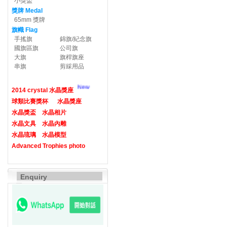
小獎盃
獎牌 Medal
65mm 獎牌
旗幟 Flag
手搖旗
錦旗/紀念旗
國旗區旗
公司旗
大旗
旗桿旗座
串旗
剪綵用品
New
2014 crystal 水晶獎座
球類比賽獎杯
水晶獎座
水晶獎盃
水晶相片
水晶文具
水晶內雕
水晶琉璃
水晶模型
Advanced Trophies photo
Enquiry