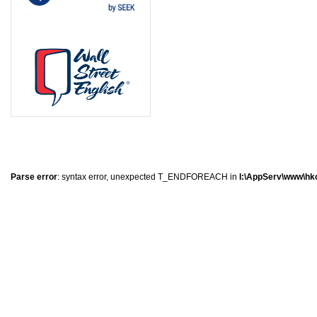
0
�
�
�
Parse error
: syntax error, unexpected T_ENDFOREACH in
I:\AppServ\www\hkc