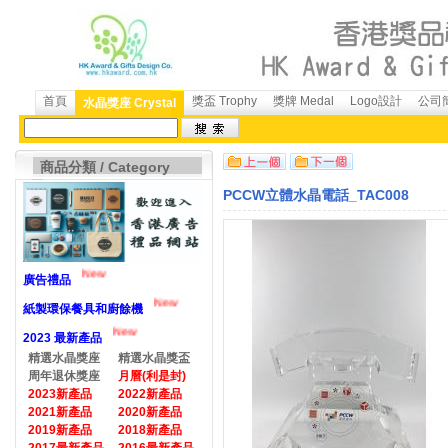
首頁
獎盃 Trophy
獎牌 Medal
Logo設計
公司簡
水晶獎座 Crystal
商品分類 / Category
PCCW立體水晶電話_TAC008
New
廣告禮品
New
紙製環保餐具和廚餘機
New
2023 最新產品
精選水晶獎座
精選水晶獎盃
周年退休獎座
月曆(利是封)
2023新產品
2022新產品
2021新產品
2020新產品
2019新產品
2018新產品