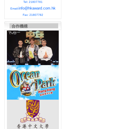
Tel: 21807781
info@hkaward.com.hk
Email:
Fax: 21807782
合作機構