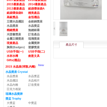
2017最新產品
2016最新產品
2015最新產品
2014最新產品
2013最新產品
紙袋環保袋A
紙袋環保袋B
精美產品
高級獎品
金箔禮品
立體水晶擺設
金銀銅獎座
水晶獎座
水晶獎盃
精緻獎座
無縫銀碟
木證書獎座
訂造產品
金屬立體獎座
琉璃獎座
現貨產品
金屬獎牌
產品尺寸
胸章(Badges)
塑膠獎座
USB手指(一)
USB手指(二)
水杯水樽
創意文具
Gifts(禮品)
New
2015 水晶座(球類,內雕)
水晶獎座 Crystal
水晶獎座
水晶獎盃
水晶擺設
水晶相片
水晶內雕
訂造獎座
亞克力相架
琉璃水晶獎牌
獎盃 Trophy
大獎盃
中獎盃