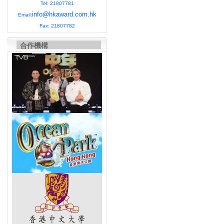
Tel: 21807781
info@hkaward.com.hk
Email:
Fax: 21807782
合作機構