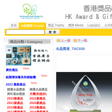
首頁
獎盃 Trophy
獎牌 Medal
Logo設計
公司簡
水晶獎座 Crystal
商品分類 / Category
水晶獎座_TAC030
New
廣告禮品
New
紙製環保餐具和廚餘機
New
2023 最新產品
精選水晶獎座
精選水晶獎盃
周年退休獎座
月曆(利是封)
2023新產品
2022新產品
2021新產品
2020新產品
2019新產品
2018新產品