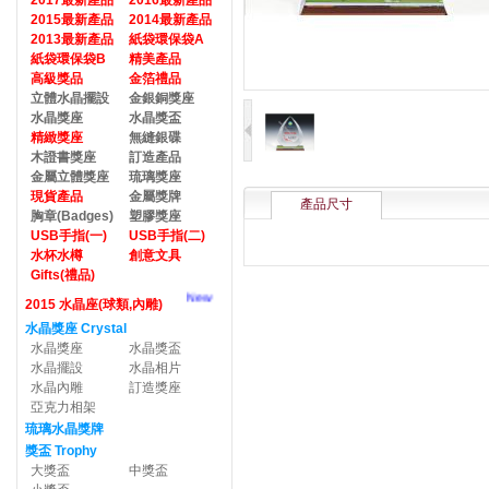
2017最新產品
2016最新產品
2015最新產品
2014最新產品
2013最新產品
紙袋環保袋A
紙袋環保袋B
精美產品
高級獎品
金箔禮品
立體水晶擺設
金銀銅獎座
水晶獎座
水晶獎盃
精緻獎座
無縫銀碟
木證書獎座
訂造產品
金屬立體獎座
琉璃獎座
現貨產品
金屬獎牌
產品尺寸
胸章(Badges)
塑膠獎座
USB手指(一)
USB手指(二)
水杯水樽
創意文具
Gifts(禮品)
New
2015 水晶座(球類,內雕)
水晶獎座 Crystal
水晶獎座
水晶獎盃
水晶擺設
水晶相片
水晶內雕
訂造獎座
亞克力相架
琉璃水晶獎牌
獎盃 Trophy
大獎盃
中獎盃