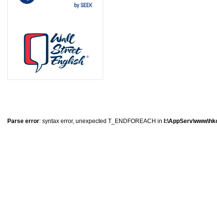
0
�
�
�
Parse error
: syntax error, unexpected T_ENDFOREACH in
I:\AppServ\www\hkc