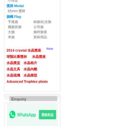
小獎盃
獎牌 Medal
65mm 獎牌
旗幟 Flag
手搖旗
錦旗/紀念旗
國旗區旗
公司旗
大旗
旗桿旗座
串旗
剪綵用品
New
2014 crystal 水晶獎座
球類比賽獎杯
水晶獎座
水晶獎盃
水晶相片
水晶文具
水晶內雕
水晶琉璃
水晶模型
Advanced Trophies photo
Enquiry