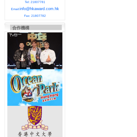
Tel: 21807781
info@hkaward.com.hk
Email:
Fax: 21807782
合作機構