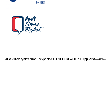
0
�
�
�
Parse error
: syntax error, unexpected T_ENDFOREACH in
I:\AppServ\www\hkc