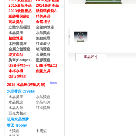
2017最新產品
2016最新產品
2015最新產品
2014最新產品
2013最新產品
紙袋環保袋A
紙袋環保袋B
精美產品
高級獎品
金箔禮品
立體水晶擺設
金銀銅獎座
水晶獎座
水晶獎盃
精緻獎座
無縫銀碟
木證書獎座
訂造產品
金屬立體獎座
琉璃獎座
現貨產品
金屬獎牌
產品尺寸
胸章(Badges)
塑膠獎座
USB手指(一)
USB手指(二)
水杯水樽
創意文具
Gifts(禮品)
New
2015 水晶座(球類,內雕)
水晶獎座 Crystal
水晶獎座
水晶獎盃
水晶擺設
水晶相片
水晶內雕
訂造獎座
亞克力相架
琉璃水晶獎牌
獎盃 Trophy
大獎盃
中獎盃