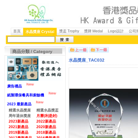
首頁
獎盃 Trophy
獎牌 Medal
Logo設計
公司簡
水晶獎座 Crystal
商品分類 / Category
水晶獎座_TAC032
New
廣告禮品
New
紙製環保餐具和廚餘機
New
2023 最新產品
精選水晶獎座
精選水晶獎盃
周年退休獎座
月曆(利是封)
2023新產品
2022新產品
2021新產品
2020新產品
2019新產品
2018新產品