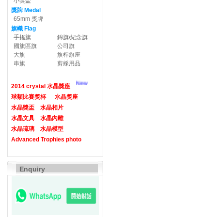
小獎盃
獎牌 Medal
65mm 獎牌
旗幟 Flag
手搖旗
錦旗/紀念旗
國旗區旗
公司旗
大旗
旗桿旗座
串旗
剪綵用品
New
2014 crystal 水晶獎座
球類比賽獎杯
水晶獎座
水晶獎盃
水晶相片
水晶文具
水晶內雕
水晶琉璃
水晶模型
Advanced Trophies photo
Enquiry