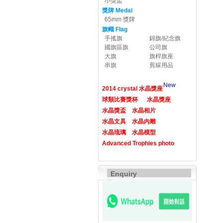
小獎盃
獎牌 Medal
65mm 獎牌
旗幟 Flag
手搖旗
錦旗/紀念旗
國旗區旗
公司旗
大旗
旗桿旗座
串旗
剪綵用品
New
2014 crystal 水晶獎座
球類比賽獎杯
水晶獎座
水晶獎盃
水晶相片
水晶文具
水晶內雕
水晶琉璃
水晶模型
Advanced Trophies photo
Enquiry