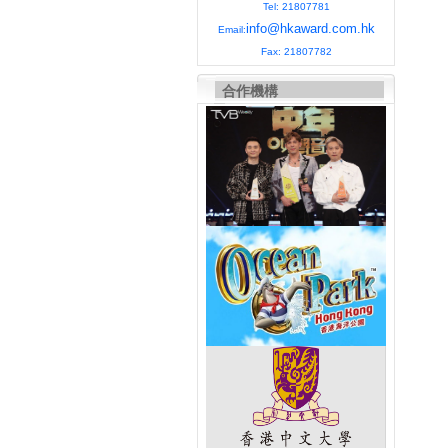
Tel: 21807781
info@hkaward.com.hk
Email:
Fax: 21807782
合作機構