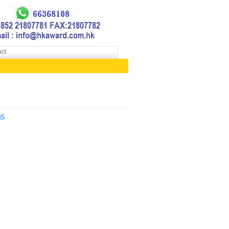
ct
45