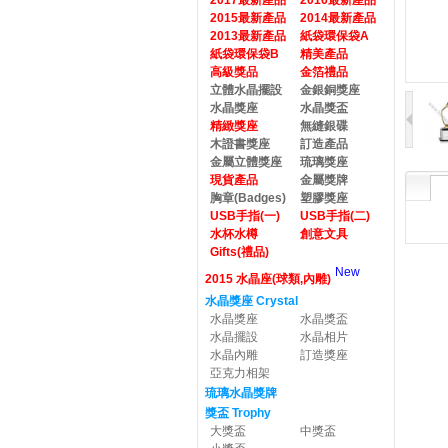
2017最新產品
2016最新產品
2015最新產品
2014最新產品
2013最新產品
紙袋環保袋A
紙袋環保袋B
精美產品
高級獎品
金箔禮品
立體水晶擺設
金銀銅獎座
水晶獎座
水晶獎盃
精緻獎座
無縫銀碟
木證書獎座
訂造產品
金屬立體獎座
琉璃獎座
現貨產品
金屬獎牌
胸章(Badges)
塑膠獎座
USB手指(一)
USB手指(二)
水杯水樽
創意文具
Gifts(禮品)
New
2015 水晶座(球類,內雕)
水晶獎座 Crystal
水晶獎座
水晶獎盃
水晶擺設
水晶相片
水晶內雕
訂造獎座
亞克力相架
琉璃水晶獎牌
獎盃 Trophy
大獎盃
中獎盃