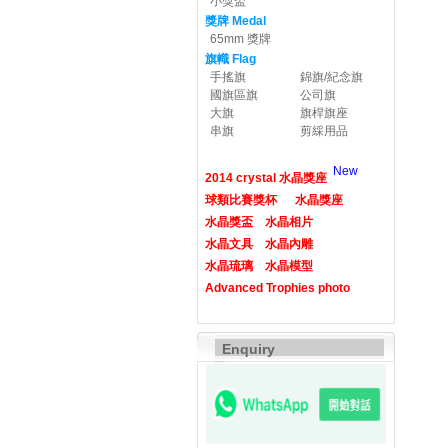
小獎盃
獎牌 Medal
65mm 獎牌
旗幟 Flag
手搖旗
錦旗/紀念旗
國旗區旗
公司旗
大旗
旗桿旗座
串旗
剪綵用品
New
2014 crystal 水晶獎座
球類比賽獎杯
水晶獎座
水晶獎盃
水晶相片
水晶文具
水晶內雕
水晶琉璃
水晶模型
Advanced Trophies photo
Enquiry