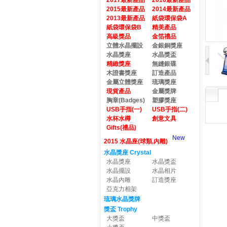
2017最新產品
2016最新產品
2015最新產品
2014最新產品
2013最新產品
紙袋環保袋A
紙袋環保袋B
精美產品
高級獎品
金箔禮品
立體水晶擺設
金銀銅獎座
水晶獎座
水晶獎盃
精緻獎座
無縫銀碟
木證書獎座
訂造產品
金屬立體獎座
琉璃獎座
現貨產品
金屬獎牌
胸章(Badges)
塑膠獎座
USB手指(一)
USB手指(二)
水杯水樽
創意文具
Gifts(禮品)
New
2015 水晶座(球類,內雕)
水晶獎座 Crystal
水晶獎座
水晶獎盃
水晶擺設
水晶相片
水晶內雕
訂造獎座
亞克力相架
琉璃水晶獎牌
獎盃 Trophy
大獎盃
中獎盃