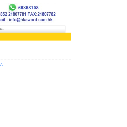
ct
66