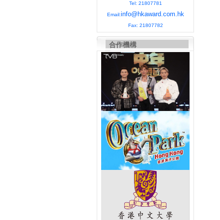
Tel: 21807781
info@hkaward.com.hk
Email:
Fax: 21807782
合作機構