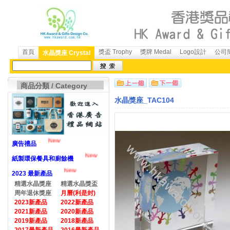
首頁
獎盃 Trophy
獎牌 Medal
Logo設計
公司簡
水晶獎座 Crystal
商品分類 / Category
水晶獎座_TAC104
New
廣告禮品
New
紙製環保餐具和廚餘機
New
2023 最新產品
精選水晶獎座
精選水晶獎盃
周年退休獎座
月曆(利是封)
2023新產品
2022新產品
2021新產品
2020新產品
2019新產品
2018新產品