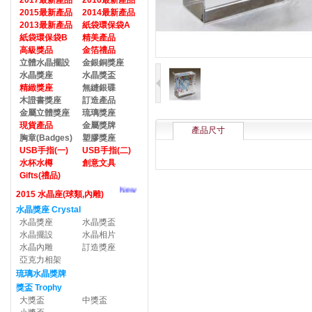
2017最新產品
2016最新產品
2015最新產品
2014最新產品
2013最新產品
紙袋環保袋A
紙袋環保袋B
精美產品
高級獎品
金箔禮品
立體水晶擺設
金銀銅獎座
水晶獎座
水晶獎盃
精緻獎座
無縫銀碟
木證書獎座
訂造產品
金屬立體獎座
琉璃獎座
現貨產品
金屬獎牌
產品尺寸
胸章(Badges)
塑膠獎座
USB手指(一)
USB手指(二)
水杯水樽
創意文具
Gifts(禮品)
New
2015 水晶座(球類,內雕)
水晶獎座 Crystal
水晶獎座
水晶獎盃
水晶擺設
水晶相片
水晶內雕
訂造獎座
亞克力相架
琉璃水晶獎牌
獎盃 Trophy
大獎盃
中獎盃