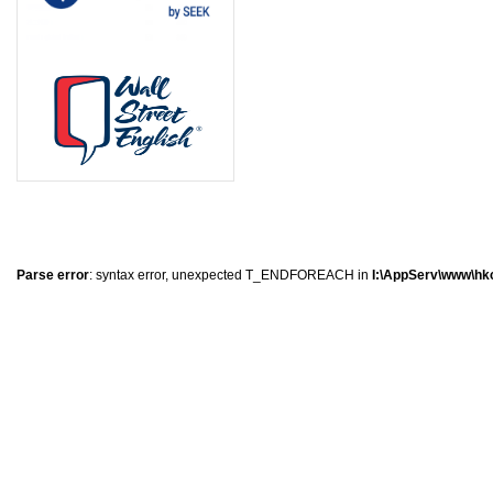
0
�
�
�
Parse error
: syntax error, unexpected T_ENDFOREACH in
I:\AppServ\www\hkc