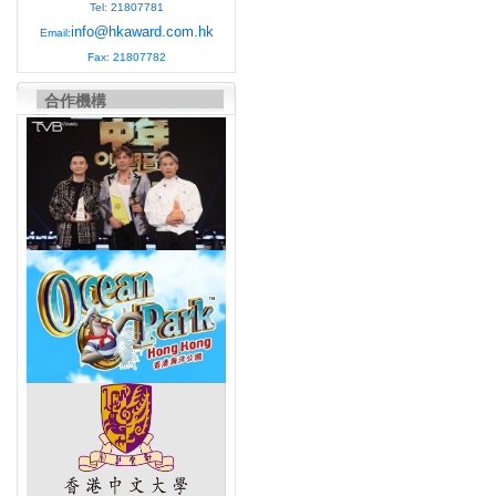
Tel: 21807781
info@hkaward.com.hk
Email:
Fax: 21807782
合作機構