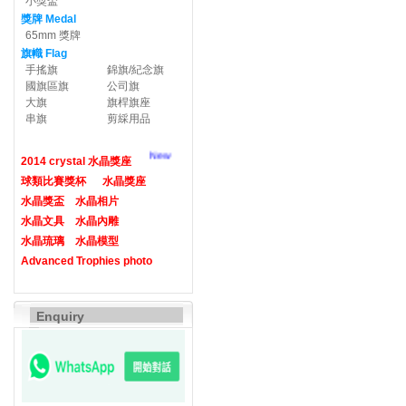
小獎盃
獎牌 Medal
65mm 獎牌
旗幟 Flag
手搖旗
錦旗/紀念旗
國旗區旗
公司旗
大旗
旗桿旗座
串旗
剪綵用品
New
2014 crystal 水晶獎座
球類比賽獎杯
水晶獎座
水晶獎盃
水晶相片
水晶文具
水晶內雕
水晶琉璃
水晶模型
Advanced Trophies photo
Enquiry