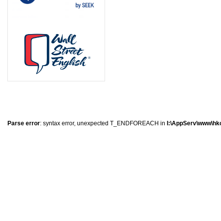
0
�
�
�
Parse error
: syntax error, unexpected T_ENDFOREACH in
I:\AppServ\www\hkc