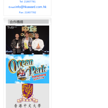
Tel: 21807781
info@hkaward.com.hk
Email:
Fax: 21807782
合作機構