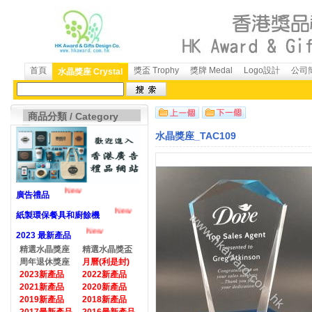
首頁
獎盃 Trophy
獎牌 Medal
Logo設計
公司簡
水晶獎座 Crystal
商品分類 / Category
水晶獎座_TAC109
New
廣告禮品
New
紙製環保餐具和廚餘機
New
2023 最新產品
精選水晶獎座
精選水晶獎盃
周年退休獎座
月曆(利是封)
2023新產品
2022新產品
2021新產品
2020新產品
2019新產品
2018新產品