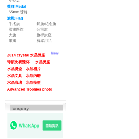
小獎盃
獎牌 Medal
65mm 獎牌
旗幟 Flag
手搖旗
錦旗/紀念旗
國旗區旗
公司旗
大旗
旗桿旗座
串旗
剪綵用品
New
2014 crystal 水晶獎座
球類比賽獎杯
水晶獎座
水晶獎盃
水晶相片
水晶文具
水晶內雕
水晶琉璃
水晶模型
Advanced Trophies photo
Enquiry