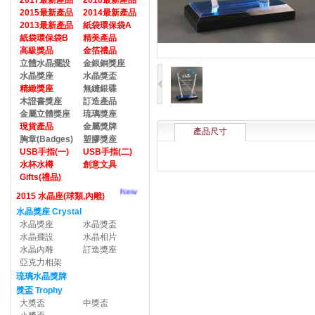
2017最新產品
2016最新產品
2015最新產品
2014最新產品
2013最新產品
紙袋環保袋A
紙袋環保袋B
精美產品
高級獎品
金箔禮品
立體水晶擺設
金銀銅獎座
水晶獎座
水晶獎盃
精緻獎座
無縫銀碟
木證書獎座
訂造產品
金屬立體獎座
琉璃獎座
現貨產品
金屬獎牌
產品尺寸
胸章(Badges)
塑膠獎座
USB手指(一)
USB手指(二)
水杯水樽
創意文具
Gifts(禮品)
New
2015 水晶座(球類,內雕)
水晶獎座 Crystal
水晶獎座
水晶獎盃
水晶擺設
水晶相片
水晶內雕
訂造獎座
亞克力相架
琉璃水晶獎牌
獎盃 Trophy
大獎盃
中獎盃