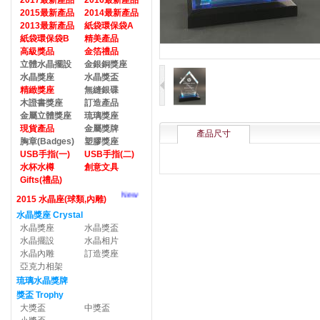
2017最新產品
2016最新產品
2015最新產品
2014最新產品
2013最新產品
紙袋環保袋A
紙袋環保袋B
精美產品
高級獎品
金箔禮品
立體水晶擺設
金銀銅獎座
水晶獎座
水晶獎盃
精緻獎座
無縫銀碟
木證書獎座
訂造產品
金屬立體獎座
琉璃獎座
現貨產品
金屬獎牌
產品尺寸
胸章(Badges)
塑膠獎座
USB手指(一)
USB手指(二)
水杯水樽
創意文具
Gifts(禮品)
New
2015 水晶座(球類,內雕)
水晶獎座 Crystal
水晶獎座
水晶獎盃
水晶擺設
水晶相片
水晶內雕
訂造獎座
亞克力相架
琉璃水晶獎牌
獎盃 Trophy
大獎盃
中獎盃