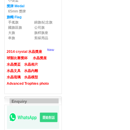
小獎盃
獎牌 Medal
65mm 獎牌
旗幟 Flag
手搖旗
錦旗/紀念旗
國旗區旗
公司旗
大旗
旗桿旗座
串旗
剪綵用品
New
2014 crystal 水晶獎座
球類比賽獎杯
水晶獎座
水晶獎盃
水晶相片
水晶文具
水晶內雕
水晶琉璃
水晶模型
Advanced Trophies photo
Enquiry