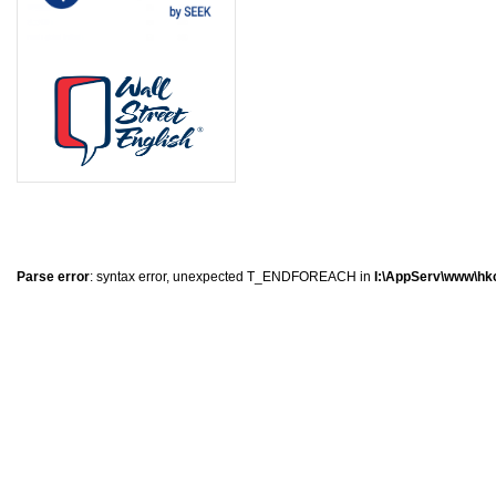
0
�
�
�
Parse error
: syntax error, unexpected T_ENDFOREACH in
I:\AppServ\www\hkc