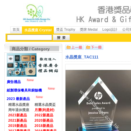
首頁
獎盃 Trophy
獎牌 Medal
Logo設計
公司簡
水晶獎座 Crystal
商品分類 / Category
水晶獎座_TAC111
New
廣告禮品
New
紙製環保餐具和廚餘機
New
2023 最新產品
精選水晶獎座
精選水晶獎盃
周年退休獎座
月曆(利是封)
2023新產品
2022新產品
2021新產品
2020新產品
2019新產品
2018新產品