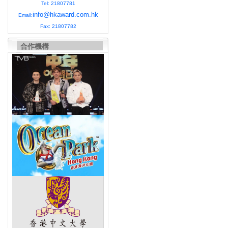
Tel: 21807781
info@hkaward.com.hk
Email:
Fax: 21807782
合作機構