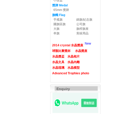
小獎盃
獎牌 Medal
65mm 獎牌
旗幟 Flag
手搖旗
錦旗/紀念旗
國旗區旗
公司旗
大旗
旗桿旗座
串旗
剪綵用品
New
2014 crystal 水晶獎座
球類比賽獎杯
水晶獎座
水晶獎盃
水晶相片
水晶文具
水晶內雕
水晶琉璃
水晶模型
Advanced Trophies photo
Enquiry