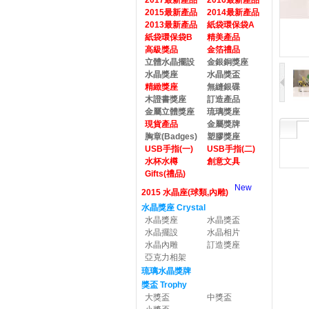
2017最新產品
2016最新產品
2015最新產品
2014最新產品
2013最新產品
紙袋環保袋A
紙袋環保袋B
精美產品
高級獎品
金箔禮品
立體水晶擺設
金銀銅獎座
水晶獎座
水晶獎盃
精緻獎座
無縫銀碟
木證書獎座
訂造產品
金屬立體獎座
琉璃獎座
現貨產品
金屬獎牌
胸章(Badges)
塑膠獎座
USB手指(一)
USB手指(二)
水杯水樽
創意文具
Gifts(禮品)
New
2015 水晶座(球類,內雕)
水晶獎座 Crystal
水晶獎座
水晶獎盃
水晶擺設
水晶相片
水晶內雕
訂造獎座
亞克力相架
琉璃水晶獎牌
獎盃 Trophy
大獎盃
中獎盃