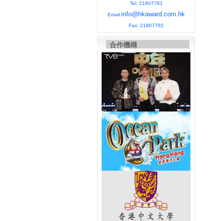
Tel: 21807781
info@hkaward.com.hk
Email:
Fax: 21807782
合作機構