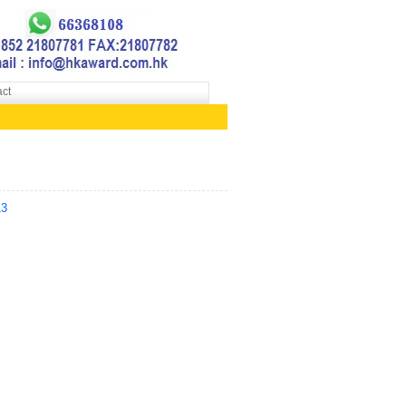
ct
13