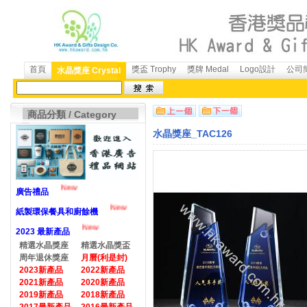
首頁
獎盃 Trophy
獎牌 Medal
Logo設計
公司簡
水晶獎座 Crystal
商品分類 / Category
水晶獎座_TAC126
New
廣告禮品
New
紙製環保餐具和廚餘機
New
2023 最新產品
精選水晶獎座
精選水晶獎盃
周年退休獎座
月曆(利是封)
2023新產品
2022新產品
2021新產品
2020新產品
2019新產品
2018新產品