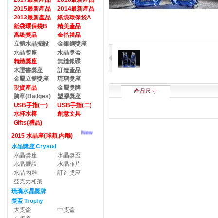
2017最新產品
2016最新產品
2015最新產品
2014最新產品
2013最新產品
紙袋環保袋A
紙袋環保袋B
精美產品
高級獎品
金箔禮品
立體水晶擺設
金銀銅獎座
水晶獎座
水晶獎盃
精緻獎座
無縫銀碟
木證書獎座
訂造產品
金屬立體獎座
琉璃獎座
現貨產品
金屬獎牌
產品尺寸
胸章(Badges)
塑膠獎座
USB手指(一)
USB手指(二)
水杯水樽
創意文具
Gifts(禮品)
New
2015 水晶座(球類,內雕)
水晶獎座 Crystal
水晶獎座
水晶獎盃
水晶擺設
水晶相片
水晶內雕
訂造獎座
亞克力相架
琉璃水晶獎牌
獎盃 Trophy
大獎盃
中獎盃