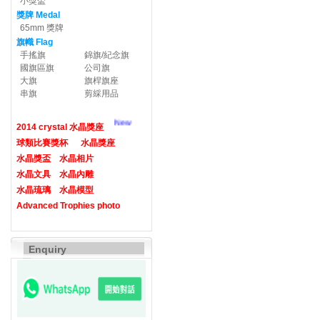
小獎盃
獎牌 Medal
65mm 獎牌
旗幟 Flag
手搖旗
錦旗/紀念旗
國旗區旗
公司旗
大旗
旗桿旗座
串旗
剪綵用品
New
2014 crystal 水晶獎座
球類比賽獎杯
水晶獎座
水晶獎盃
水晶相片
水晶文具
水晶內雕
水晶琉璃
水晶模型
Advanced Trophies photo
Enquiry