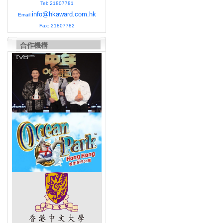
Tel: 21807781
info@hkaward.com.hk
Email:
Fax: 21807782
合作機構