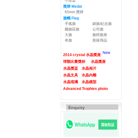
小獎盃
獎牌 Medal
65mm 獎牌
旗幟 Flag
手搖旗
錦旗/紀念旗
國旗區旗
公司旗
大旗
旗桿旗座
串旗
剪綵用品
New
2014 crystal 水晶獎座
球類比賽獎杯
水晶獎座
水晶獎盃
水晶相片
水晶文具
水晶內雕
水晶琉璃
水晶模型
Advanced Trophies photo
Enquiry