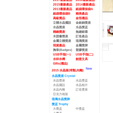
2017最新產品
2016最新產品
2015最新產品
2014最新產品
2013最新產品
紙袋環保袋A
紙袋環保袋B
精美產品
高級獎品
金箔禮品
立體水晶擺設
金銀銅獎座
水晶獎座
水晶獎盃
精緻獎座
無縫銀碟
木證書獎座
訂造產品
金屬立體獎座
琉璃獎座
現貨產品
金屬獎牌
胸章(Badges)
塑膠獎座
USB手指(一)
USB手指(二)
水杯水樽
創意文具
Gifts(禮品)
New
2015 水晶座(球類,內雕)
水晶獎座 Crystal
水晶獎座
水晶獎盃
水晶擺設
水晶相片
水晶內雕
訂造獎座
亞克力相架
琉璃水晶獎牌
獎盃 Trophy
大獎盃
中獎盃