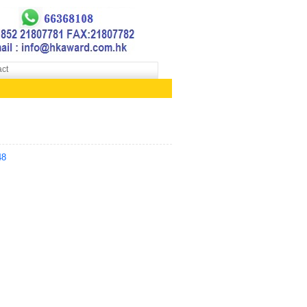
ct
48