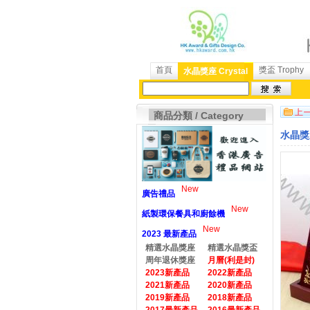
首頁
獎盃 Trophy
水晶獎座 Crystal
商品分類 / Category
水晶獎座
New
廣告禮品
New
紙製環保餐具和廚餘機
New
2023 最新產品
精選水晶獎座
精選水晶獎盃
周年退休獎座
月曆(利是封)
2023新產品
2022新產品
2021新產品
2020新產品
2019新產品
2018新產品