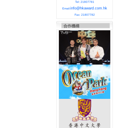
Tel: 21807781
info@hkaward.com.hk
Email:
Fax: 21807782
合作機構