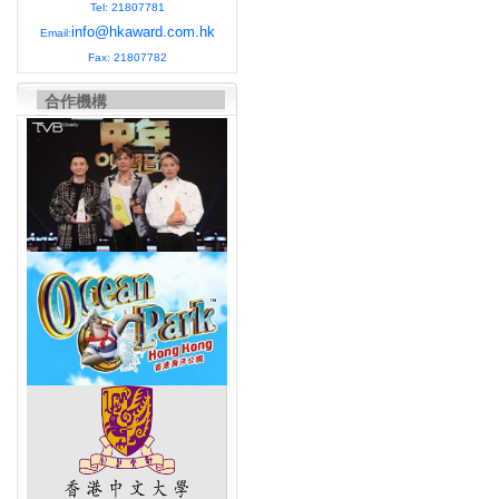
Tel: 21807781
info@hkaward.com.hk
Email:
Fax: 21807782
合作機構