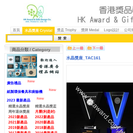
首頁
獎盃 Trophy
獎牌 Medal
Logo設計
公司簡
水晶獎座 Crystal
商品分類 / Category
水晶獎座_TAC161
New
廣告禮品
New
紙製環保餐具和廚餘機
New
2023 最新產品
精選水晶獎座
精選水晶獎盃
周年退休獎座
月曆(利是封)
2023新產品
2022新產品
2021新產品
2020新產品
2019新產品
2018新產品