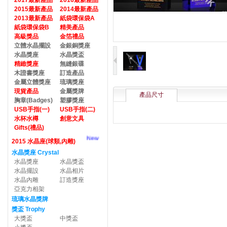
2017最新產品
2016最新產品
2015最新產品
2014最新產品
2013最新產品
紙袋環保袋A
紙袋環保袋B
精美產品
高級獎品
金箔禮品
立體水晶擺設
金銀銅獎座
水晶獎座
水晶獎盃
精緻獎座
無縫銀碟
木證書獎座
訂造產品
金屬立體獎座
琉璃獎座
現貨產品
金屬獎牌
產品尺寸
胸章(Badges)
塑膠獎座
USB手指(一)
USB手指(二)
水杯水樽
創意文具
Gifts(禮品)
New
2015 水晶座(球類,內雕)
水晶獎座 Crystal
水晶獎座
水晶獎盃
水晶擺設
水晶相片
水晶內雕
訂造獎座
亞克力相架
琉璃水晶獎牌
獎盃 Trophy
大獎盃
中獎盃