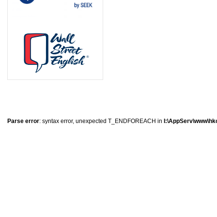
0
�
�
�
Parse error
: syntax error, unexpected T_ENDFOREACH in
I:\AppServ\www\hkc