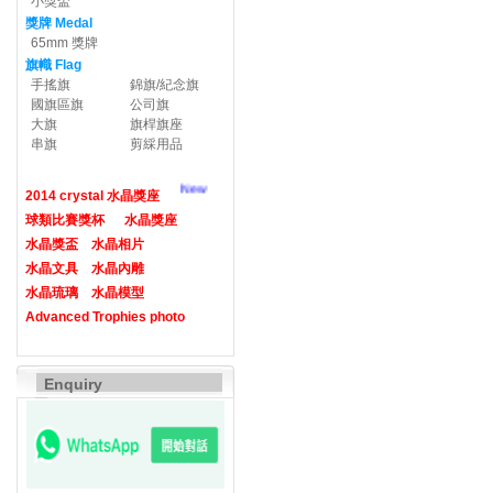
小獎盃
獎牌 Medal
65mm 獎牌
旗幟 Flag
手搖旗
錦旗/紀念旗
國旗區旗
公司旗
大旗
旗桿旗座
串旗
剪綵用品
New
2014 crystal 水晶獎座
球類比賽獎杯
水晶獎座
水晶獎盃
水晶相片
水晶文具
水晶內雕
水晶琉璃
水晶模型
Advanced Trophies photo
Enquiry