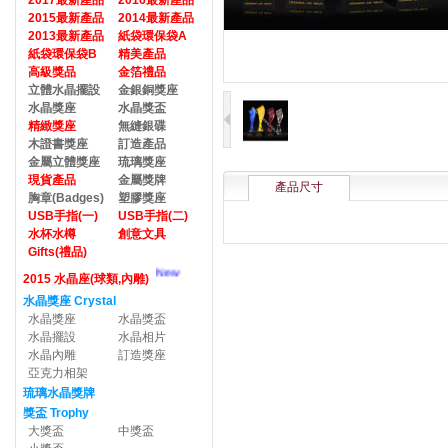
2017最新產品
2016最新產品
2015最新產品
2014最新產品
2013最新產品
紙袋環保袋A
紙袋環保袋B
精美產品
高級獎品
金箔禮品
立體水晶擺設
金銀銅獎座
水晶獎座
水晶獎盃
精緻獎座
無縫銀碟
木證書獎座
訂造產品
金屬立體獎座
琉璃獎座
現貨產品
金屬獎牌
產品尺寸
胸章(Badges)
塑膠獎座
USB手指(一)
USB手指(二)
水杯水樽
創意文具
Gifts(禮品)
New
2015 水晶座(球類,內雕)
水晶獎座 Crystal
水晶獎座
水晶獎盃
水晶擺設
水晶相片
水晶內雕
訂造獎座
亞克力相架
琉璃水晶獎牌
獎盃 Trophy
大獎盃
中獎盃