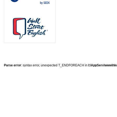
0
�
�
�
Parse error
: syntax error, unexpected T_ENDFOREACH in
I:\AppServ\www\hkc