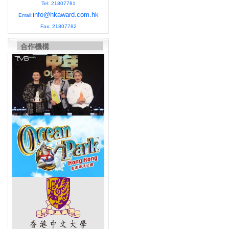
Tel: 21807781
info@hkaward.com.hk
Email:
Fax: 21807782
合作機構