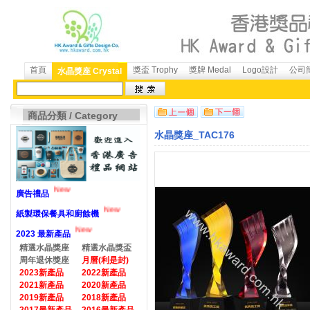
首頁
獎盃 Trophy
獎牌 Medal
Logo設計
公司簡
水晶獎座 Crystal
商品分類 / Category
水晶獎座_TAC176
New
廣告禮品
New
紙製環保餐具和廚餘機
New
2023 最新產品
精選水晶獎座
精選水晶獎盃
周年退休獎座
月曆(利是封)
2023新產品
2022新產品
2021新產品
2020新產品
2019新產品
2018新產品