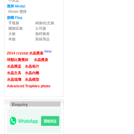
小獎盃
獎牌 Medal
65mm 獎牌
旗幟 Flag
手搖旗
錦旗/紀念旗
國旗區旗
公司旗
大旗
旗桿旗座
串旗
剪綵用品
New
2014 crystal 水晶獎座
球類比賽獎杯
水晶獎座
水晶獎盃
水晶相片
水晶文具
水晶內雕
水晶琉璃
水晶模型
Advanced Trophies photo
Enquiry